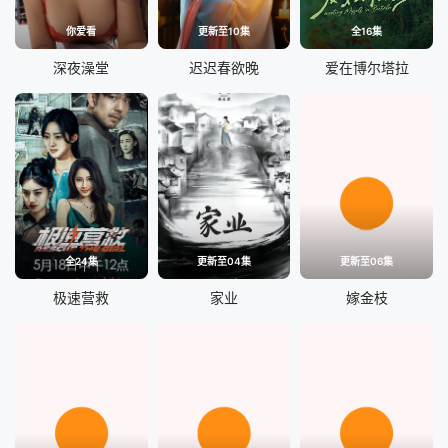
你爱看
更新至10集
全16集
深夜澡堂
迟迟春欲晚
爱在博尔塔拉
全24集
更新至04集
更新至06集
极速营救
家业
嫁金枝