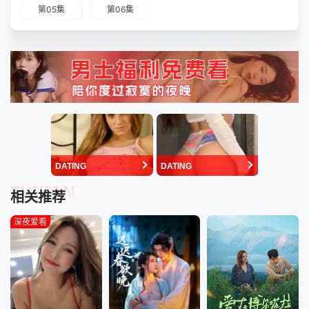
第05集
第06集
DATING
DATING
TUIJIAN
相关推荐
深夜爱看