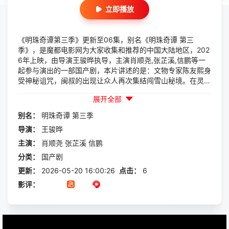
立即播放
《明珠奇谭第三季》更新至06集，别名《明珠奇谭 第三
季》，是魔都电影网为大家收集和推荐的中国大陆地区，202
6年上映，由导演王骏晔执导，主演肖顺尧,张芷溪,信鹏等一
起参与演出的一部国产剧，本片讲述的是：文物专家陈友熙身
受神秘诅咒，闽叔的出现让众人再次集结闯雪山秘境。在灵霄
珠产生致命威胁时，陈友熙利用绣花鞋中记载的数学模型化解
展开全部
危机，拯救了朋友与爱人，守护了古代文明遗迹。
别名：
明珠奇谭
第三季
导演：
王骏晔
主演：
肖顺尧
张芷溪
信鹏
分类：
国产剧
更新：
2026-05-20 16:00:26
点击：
6
影评：