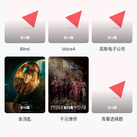
全16集
全14集
全12集
Blind
Voice4
高斯电子公司
全16集
全12集
全16集
金汤匙
千元律师
青春选择题