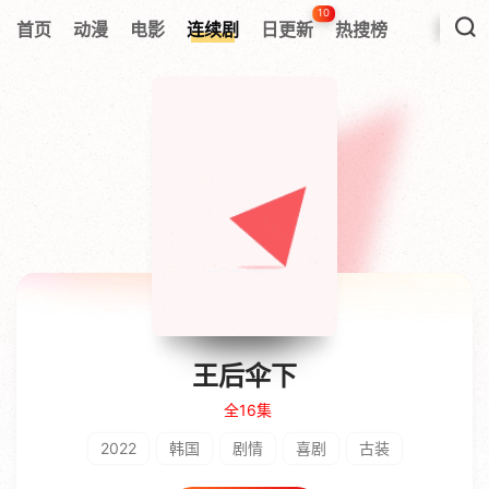
10
首页
动漫
电影
连续剧
日更新
热搜榜
王后伞下
全16集
2022
韩国
剧情
喜剧
古装