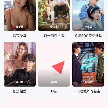
你爱看
全16集
全16集
深夜澡堂
以一当百执事
你和我的警察课堂
全16集
全6集
全16集
依法相爱
那边
心理教练齐葛吉