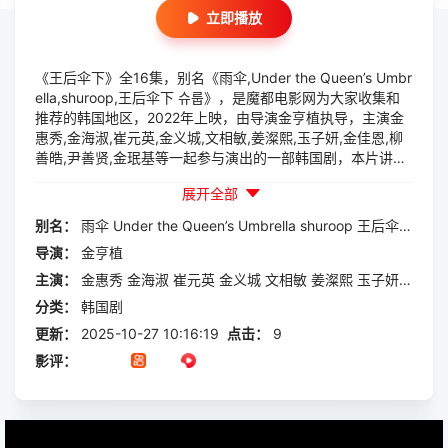
立即播放
《王后伞下》全16集，别名《雨伞,Under the Queen’s Umbr
ella,shuroop,王后伞下 슈룹》，是魔都电影网为大家收集和
推荐的韩国地区，2022年上映，由导演金亨植执导，主演金
惠秀,金海淑,崔元英,金义城,文相敏,姜澯熙,玉子妍,金佳恩,柳
善皓,尹善贤,金珉基等一起参与演出的一部韩国剧，本片讲述
的是：性格刚烈的王后试图严加管教爱闯祸的儿子们，希望他
展开全部
们其中一人可以成为朝鲜的下一位王。与此同时，竞争对手对
王位虎视眈眈。
别名：
雨伞
Under
the
Queen’s
Umbrella
shuroop
王后伞下
슈룹
导演：
金亨植
主演：
金惠秀
金海淑
崔元英
金义城
文相敏
姜澯熙
玉子妍
金佳恩
分类：
韩国剧
更新：
2025-10-27 10:16:19
点击：
9
影评：