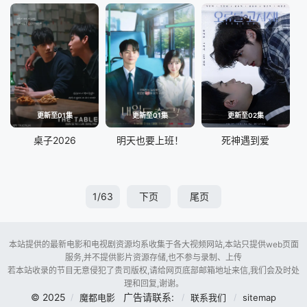
更新至01集
更新至01集
更新至02集
桌子2026
明天也要上班！
死神遇到爱
1/63
下页
尾页
本站提供的最新电影和电视剧资源均系收集于各大视频网站,本站只提供web页面
服务,并不提供影片资源存储,也不参与录制、上传
若本站收录的节目无意侵犯了贵司版权,请给网页底部邮箱地址来信,我们会及时处
理和回复,谢谢。
© 2025
广告请联系:
魔都电影
联系我们
sitemap