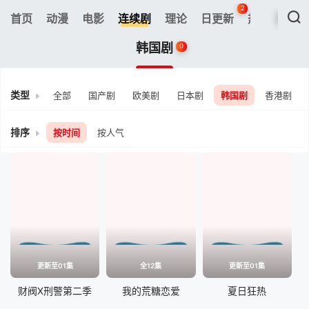
2
首页
动漫
电影
连续剧
理论
日更新
热搜榜
韩国剧
0
类型
全部
国产剧
欧美剧
日本剧
韩国剧
香港剧
排序
按时间
按人气
更新至01集
全12集
更新至01集
财阀X刑警第二季
我的荒糖恋爱
夏日狂热