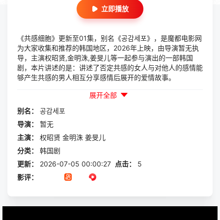
立即播放
《共感细胞》更新至01集，别名《공감세포》，是魔都电影网
为大家收集和推荐的韩国地区，2026年上映，由导演暂无执
导，主演权昭贤,金明洙,姜旻儿等一起参与演出的一部韩国
剧，本片讲述的是：讲述了否定共感的女人与对他人的感情能
够产生共感的男人相互分享感情后展开的爱情故事。
展开全部
别名：
공감세포
导演：
暂无
主演：
权昭贤
金明洙
姜旻儿
分类：
韩国剧
更新：
2026-07-05 00:00:27
点击：
5
影评：