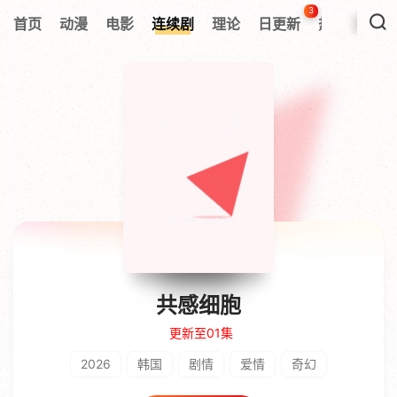
3
首页
动漫
电影
连续剧
理论
日更新
热搜榜
共感细胞
更新至01集
2026
韩国
剧情
爱情
奇幻