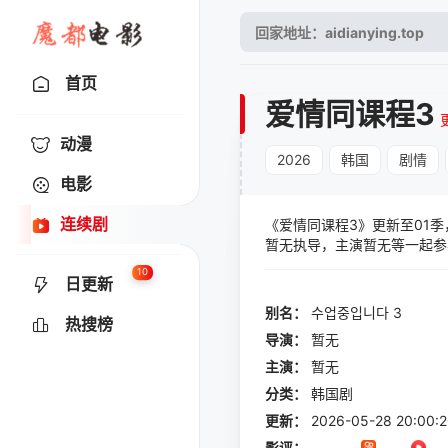
首页
爱情同课程3
动漫
2026
韩国
剧情
电影
连续剧
《爱情同课程3》更新至01季
暂无执导，主演暂无等一起参
10
日更新
别名：
수업중입니다
3
热搜榜
导演：
暂无
主演：
暂无
分类：
韩国剧
更新：
2026-05-28 20:00:
影评：