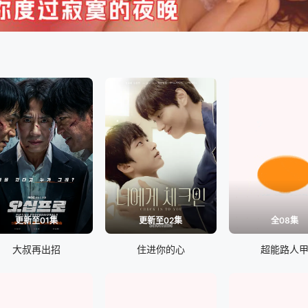
更新至01集
更新至02集
全08集
大叔再出招
住进你的心
超能路人