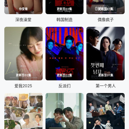
你爱看
更新至02集
更新至01集
深夜澡堂
韩国制造
偶像疯子
更新至02集
更新至02集
更新至01集
爱我2025
反派们
第一个男人