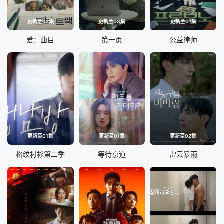
更新至02集
更新至03集
更新至01集
爱：曲目
第一页
公益律师
更新至01集
更新至01集
更新至02集
格纹衬衫第二季
等待京道
雷云暴雨