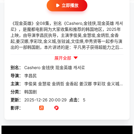
立即播放
《现金英雄》全08集，别名《Cashero,金钱侠,现金英雄 캐셔
로》，是魔都电影网为大家收集和推荐的韩国地区，2025年
上映，由导演李昌民执导，主演李俊昊,金慧埈,金炳哲,金香
起,姜汉娜,李彩玟,金义城,张铉诚,文佳煐,申秀贤等一起参与演
出的一部韩国剧，本片讲述的是：平凡男子获得超能力之后，
发现有一股更强大的恶势力要偷走他的力量。还有个问题，他
展开全部
每次使出特异功能，都会用光钱包里的所有现金。该剧根据同
名漫画改编。
别名：
Cashero
金钱侠
现金英雄
캐셔로
导演：
李昌民
主演：
李俊昊
金慧埈
金炳哲
金香起
姜汉娜
李彩玟
金义城
张铉诚
分类：
韩国剧
更新：
2025-12-26 20:00:29
点击：
5
影评：