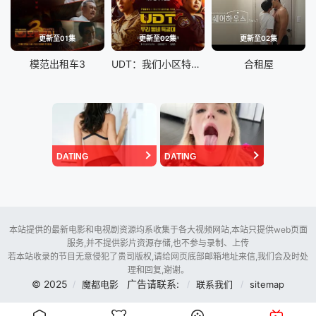
更新至01集
更新至02集
更新至02集
模范出租车3
UDT：我们小区特工队
合租屋
DATING
DATING
本站提供的最新电影和电视剧资源均系收集于各大视频网站,本站只提供web页面
服务,并不提供影片资源存储,也不参与录制、上传
若本站收录的节目无意侵犯了贵司版权,请给网页底部邮箱地址来信,我们会及时处
理和回复,谢谢。
© 2025
广告请联系:
魔都电影
联系我们
sitemap