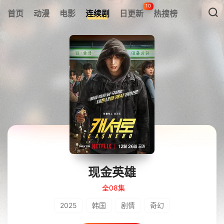
10
首页
动漫
电影
连续剧
日更新
热搜榜
现金英雄
全08集
2025
韩国
剧情
奇幻