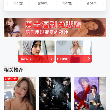
第05集
第06集
第07集
第08集
DATING
DATING
TUIJIAN
相关推荐
深夜爱看