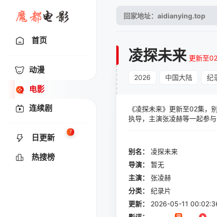
首页
凌探未来
更新至0
动漫
2026
中国大陆
纪
电影
连续剧
《凌探未来》更新至02集，
执导，主演张凌赫等一起参与
未来》，跟随青年演员张凌赫
7
日更新
别名：
凌探未来
热搜榜
导演：
暂无
主演：
张凌赫
分类：
纪录片
更新：
2026-05-11 00:02:3
影评：