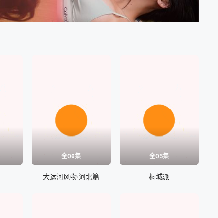
全06集
全05集
大运河风物·河北篇
桐城派