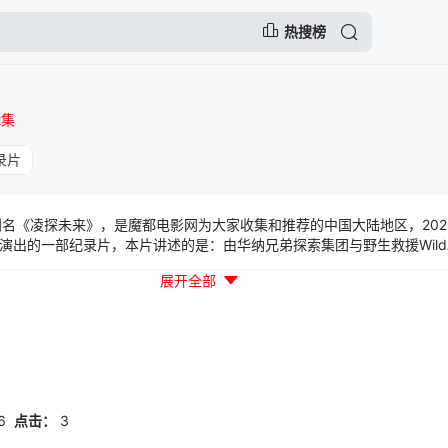
热搜榜
2集
录片
别名《凌探未来》，是魔都电影网为大家收集和推荐的中国大陆地区，202
演出的一部纪录片，本片讲述的是：由华纳兄弟探索集团与野生救援Wild
回到其家乡江苏，深入探索“双碳”目标下中国低碳转型的科技创新与实践
展开全部
6
点击：
3