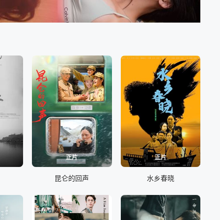
正片
正片
昆仑的回声
水乡春晓