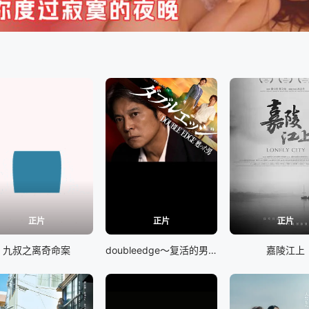
正片
正片
正片
九叔之离奇命案
doubleedge～复活的男人
嘉陵江上