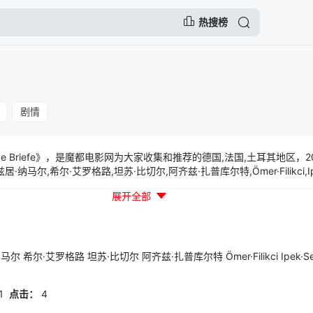
热搜榜
剧情
e Briefe》，是魔都电影网为大家收集和推荐的德国,法国,土耳其地区，
尔,希尔·艾罗格路,坦苏·比切尔,阿齐兹·扎普库尔特,Ömer·Filikci,Ipek·Se
lutas,Eray·von·Egilmez等一起参与演出的一部剧情片，本片讲述的是：Dery
展开全部
的父母住在一起后，他们的婚姻面临压力。他们和13岁的女儿Ezgi必须重
纳马尔
希尔·艾罗格路
坦苏·比切尔
阿齐兹·扎普库尔特
Ömer·Filikci
Ipek·S
1
点击：
4