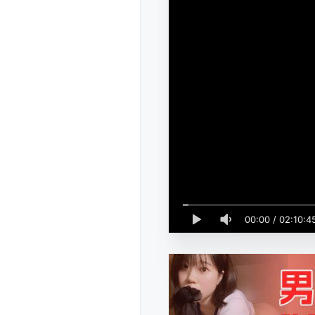
00:00
/
02:10:4