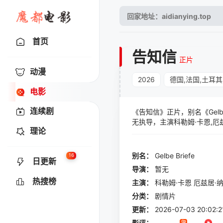
首页
告知信
正片
动漫
2026
德国,法国,土耳其
电影
连续剧
《告知信》正片，别名《Gelb
无执导，主演科勒姆·卡恩,厄兹居·纳马
理论
Özhan·Tali,Sultan·U
业并搬到伊斯坦布尔与Aziz
式。
别名：
Gelbe
Briefe
16
日更新
导演：
暂无
热搜榜
主演：
科勒姆·卡恩
厄兹居·
分类：
剧情片
更新：
2026-07-03 20:02:2
影评：