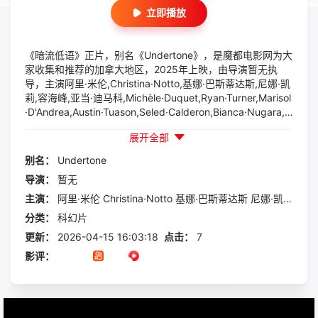
立即播放
《暗流低语》正片，别名《Undertone》，是魔都电影网为大
家收集和推荐的加拿大地区，2025年上映，由导演暂无执
导，主演阿里·米伦,Christina·Notto,基娜·巴斯蒂达斯,尼娜·凯
莉,容海峰,亚当·迪马科,Michèle·Duquet,Ryan·Turner,Marisol
·D'Andrea,Austin·Tuason,Seled·Calderon,Bianca·Nugara,J
ayda·Woods,Sarah·Beaudin等一起参与演出的一部科幻片，
展开全部
本片讲述的是：伊薇（尼娜·凯莉NinaKiri饰）肩负着照顾临终
母亲的重任，她渴望逃离支离破碎的现实带来的孤独感。如
别名：
Undertone
今，她住在一间堆满感伤纪念品和回忆的房子里，理智和生活
导演：
暂无
秩序都维系在她制作的超自然播客节目《底...
主演：
阿里·米伦
Christina·Notto
基娜·巴斯蒂达斯
尼娜·凯莉
容海
分类：
科幻片
更新：
2026-04-15 16:03:18
点击：
7
影评：