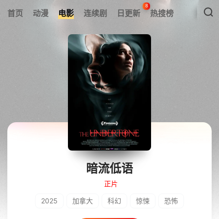
8
首页
动漫
电影
连续剧
日更新
热搜榜
暗流低语
正片
2025
加拿大
科幻
惊悚
恐怖