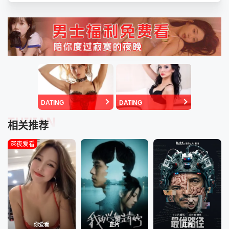
DATING
DATING
TUIJIAN
相关推荐
深夜爱看
你爱看
正片
正片