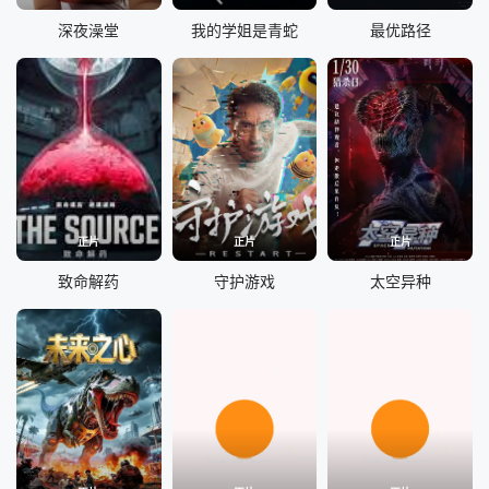
深夜澡堂
我的学姐是青蛇
最优路径
正片
正片
正片
致命解药
守护游戏
太空异种