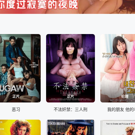
正片
正片
伦理
恶习
不法奸禁：三人刑
我的朋友 他的