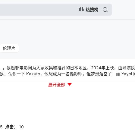
热搜榜
伦理片
》，是魔都电影网为大家收集和推荐的日本地区，2024年上映，由导演
：认识一下 Kazuto，他想成为一名摄影师，但梦想落空了；而 Yayoi
远……突然发现他们住在一起了！一开始，他们之间有一种尴尬的紧张关系，
展开全部
密……然后，一天晚上，事情开始发生变化……他们可能不仅仅是儿时的朋友吗
05
点击：
10