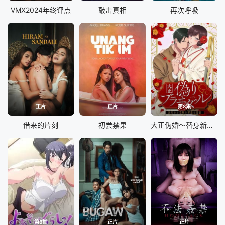
VMX2024年终评点
敲击真相
再次呼吸
正片
正片
第8集
借来的片刻
初尝禁果
大正伪婚～替身新娘与军服的猛爱
第8集
正片
正片