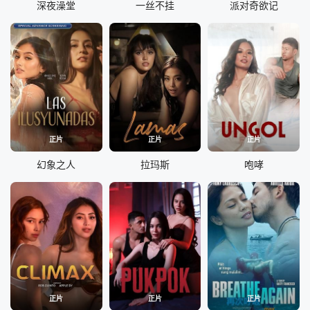
深夜澡堂
一丝不挂
派对奇欲记
正片
正片
正片
幻象之人
拉玛斯
咆哮
正片
正片
正片