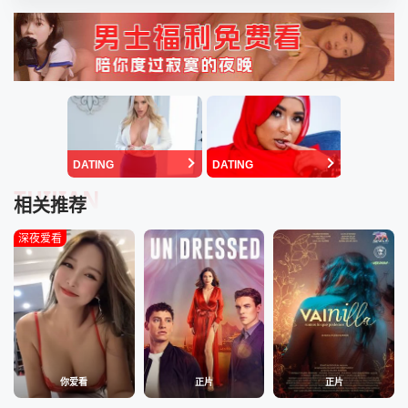
DATING
DATING
TUIJIAN
相关推荐
深夜爱看
你爱看
正片
正片