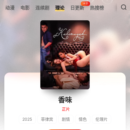
1451
动漫
电影
连续剧
理论
日更新
热搜榜
香味
正片
2025
菲律宾
剧情
情色
伦理片