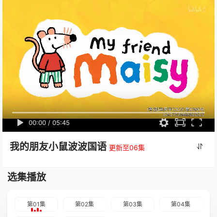
00:00
/
05:45
我的朋友小鼠波波国语
更新至06集
选集播放
第01集
第02集
第03集
第04集