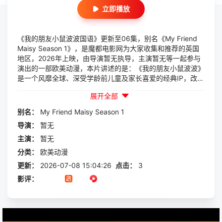
立即播放
《我的朋友小鼠波波国语》更新至06集，别名《My Friend
Maisy Season 1》，是魔都电影网为大家收集和推荐的英国
地区，2026年上映，由导演暂无执导，主演暂无等一起参与
演出的一部欧美动漫，本片讲述的是：《我的朋友小鼠波波》
是一个风靡全球、深受学龄前儿童及家长喜爱的经典IP，改编
自英国著名儿童作家露西·卡曾斯创作的同名绘本系列。该IP
展开全部
全球累计销量超过4650万册，堪称学龄前启蒙的经典之选。
动画延续...
别名：
My
Friend
Maisy
Season
1
导演：
暂无
主演：
暂无
分类：
欧美动漫
更新：
2026-07-08 15:04:26
点击：
3
影评：