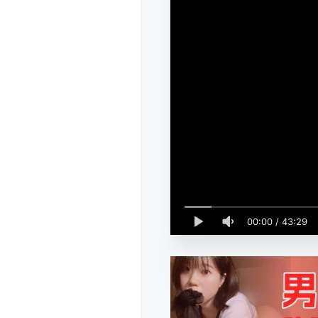
00:00
/
43:29