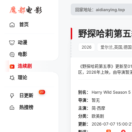
首页
野探哈莉第五
动漫
2026
爱尔兰,英国,德国
电影
连续剧
《野探哈莉第五季》更新至01集
区，2026年上映，由导演暂无执
理论
hmysteryseriesHarryWildfor
别名：
Harry
Wild
Season
5
20
日更新
导演：
暂无
热搜榜
主演：
简·西摩
分类：
欧美剧
更新：
2026-07-07 15:00:2
影评：