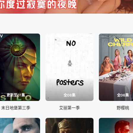
更新至01集
全08集
全06集
末日地堡第三季
艾丽第一季
野樱桃