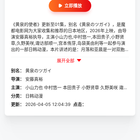
立即播放
《黄泉的使者》更新至01集，别名《黄泉のツガイ》，是魔
都电影网为大家收集和推荐的日本地区，2026年上映，由导
演安藤真裕执导，主演小山力也,中村悠一,本田贵子,小野贤
章,久野美咲,诹访部顺一,宫本侑芽,岛袋美由利等一起参与演
出的一部日韩动漫，本片讲述的是：月落和亚晨是一对双胞胎
兄妹，他们在一个与世隔绝的深山小村落里出生，被称为“分
展开全部
隔夜与昼的双子”。他们拥有获得特殊力量的资格，一场围绕
他们的双使战斗也随之展开。双使是一种成对的存在，被人类
别名：
黄泉のツガイ
冠以“幽灵”、...
导演：
安藤真裕
主演：
小山力也
中村悠一
本田贵子
小野贤章
久野美咲
诹访部顺一
分类：
日韩动漫
更新：
2026-04-05 12:04:39
点击：