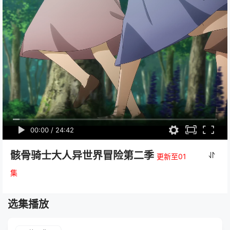
00:00
/
24:42
骸骨骑士大人异世界冒险第二季
更新至01
集
选集播放