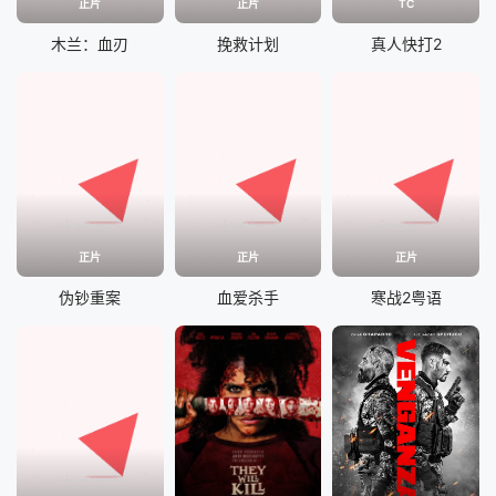
正片
正片
TC
木兰：血刃
挽救计划
真人快打2
正片
正片
正片
伪钞重案
血爱杀手
寒战2粤语