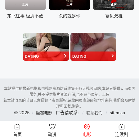
正片
正片
正片
东北往事·极恶不赦
杀的就是你
复仇双雄
DATING
DATING
本站提供的最新电影和电视剧资源均系收集于各大视频网站,本站只提供web页面
服务,并不提供影片资源存储,也不参与录制、上传
若本站收录的节目无意侵犯了贵司版权,请给网页底部邮箱地址来信,我们会及时处
理和回复,谢谢。
© 2025
广告请联系:
魔都电影
联系我们
sitemap
首页
动漫
电影
连续剧