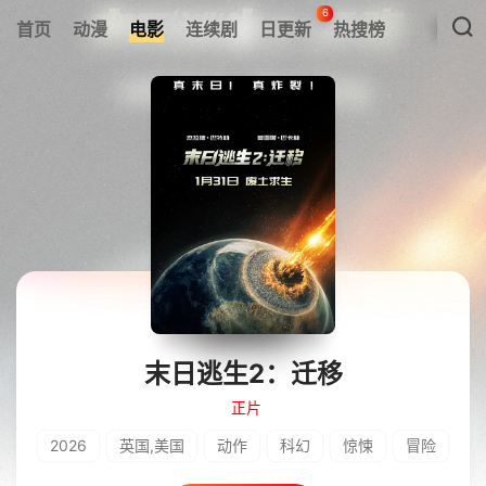
6
首页
动漫
电影
连续剧
日更新
热搜榜
末日逃生2：迁移
正片
2026
英国,美国
动作
科幻
惊悚
冒险