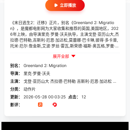
立即播放
《末日逃生2：迁移》正片，别名《Greenland 2: Migratio
n》，是魔都电影网为大家收集和推荐的英国,美国地区，202
6年上映，由导演里克·罗曼·沃夫执导，主演戈登·亚历山大,杰
拉德·巴特勒,吉斯利·厄恩·加达松,莫蕾娜·巴卡琳,彼得·多卡普,
托米·厄尔·詹金斯,艾波·罗丝·雷瓦,斯荣德·福斯·奥瓦格,罗曼·格
里芬·戴维斯等一起参与演出的一部动作片，本片讲述的是：
展开全部
由于宇宙中的两颗彗星正面撞击了地球，致使地表生态遭遇毁
灭性打击，造成恶劣后果。全人类不得不躲藏在地堡中求得生
别名：
Greenland
2:
Migration
存。身为科学家的加里蒂带着一家人劫后余生，幸存了下来。
导演：
里克·罗曼·沃夫
虽然他们躲过了第一波的冲击，但是他们所...
主演：
戈登·亚历山大
杰拉德·巴特勒
吉斯利·厄恩·加达松
莫蕾娜·
分类：
动作片
更新：
2026-05-28 00:03:25
点击：
12
影评：