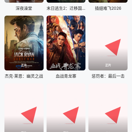
深夜澡堂
末日逃生2：迁移国语
插翅难飞2026
正片
正片
正片
杰克·莱恩：幽灵之战
血战青龙寨
惩罚者：最后一击