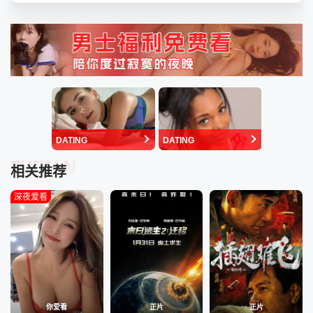
DATING
DATING
TUIJIAN
相关推荐
深夜爱看
你爱看
正片
正片