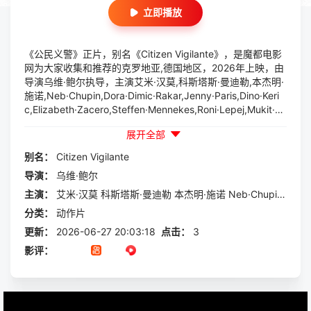
立即播放
《公民义警》正片，别名《Citizen Vigilante》，是魔都电影
网为大家收集和推荐的克罗地亚,德国地区，2026年上映，由
导演乌维·鲍尔执导，主演艾米·汉莫,科斯塔斯·曼迪勒,本杰明·
施诺,Neb·Chupin,Dora·Dimic·Rakar,Jenny·Paris,Dino·Keri
c,Elizabeth·Zacero,Steffen·Mennekes,Roni·Lepej,Mukit·A
bdul·Hamid,Hila·Harush,Kresimir·Simac,Ema·Masala,Tino·T
展开全部
rkulja,Danijela·Evdjenic等一起参与演出的一部动作片，本片
讲述的是：居住在克罗地亚萨格勒布的美国富商桑德斯，继承
别名：
Citizen
Vigilante
了父亲留下的庞大地产帝国，却亲眼见证暴力罪犯、性侵者与
导演：
乌维·鲍尔
腐败法官一次次凭借规则漏洞逃脱法律制裁，对整个司法体系
彻底失望。他褪去富商身份化身地下义警，以自己的方...
主演：
艾米·汉莫
科斯塔斯·曼迪勒
本杰明·施诺
Neb·Chupin
Dora·
分类：
动作片
更新：
2026-06-27 20:03:18
点击：
3
影评：