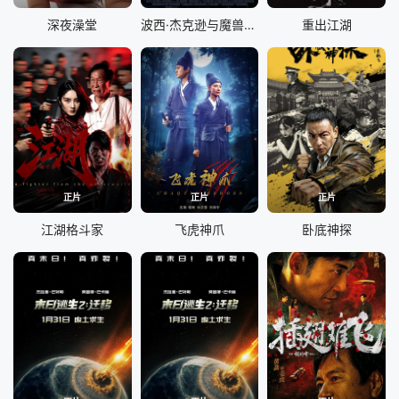
深夜澡堂
波西·杰克逊与魔兽之海
重出江湖
正片
正片
正片
江湖格斗家
飞虎神爪
卧底神探