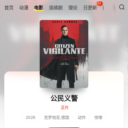
14
首页
动漫
电影
连续剧
理论
日更新
热搜榜
公民义警
正片
2026
克罗地亚,德国
动作
惊悚