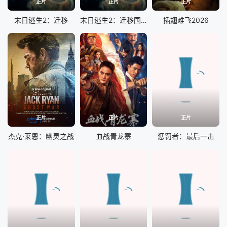
正片
正片
正片
末日逃生2：迁移
末日逃生2：迁移国语
插翅难飞2026
正片
正片
正片
杰克·莱恩：幽灵之战
血战青龙寨
惩罚者：最后一击