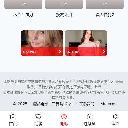
正片
正片
TC
木兰：血刃
挽救计划
真人快打2
DATING
DATING
本站提供的最新电影和电视剧资源均系收集于各大视频网站,本站只提供web页面
服务,并不提供影片资源存储,也不参与录制、上传
若本站收录的节目无意侵犯了贵司版权,请给网页底部邮箱地址来信,我们会及时处
理和回复,谢谢。
© 2025
广告请联系:
魔都电影
联系我们
sitemap
首页
动漫
电影
连续剧
理论