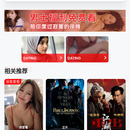
DATING
DATING
TUIJIAN
相关推荐
深夜爱看
你爱看
正片
正片