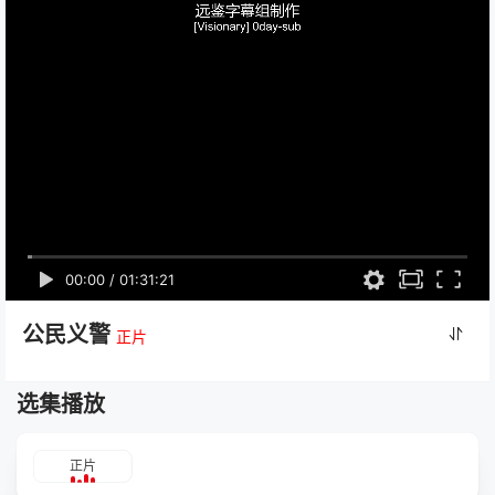
00:00
/
01:31:21
公民义警
正片
选集播放
正片