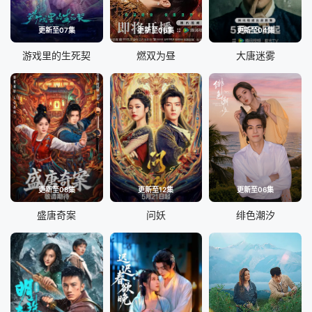
更新至07集
更新至06集
更新至04集
游戏里的生死契
燃双为昼
大唐迷雾
更新至08集
更新至12集
更新至06集
盛唐奇案
问妖
绯色潮汐