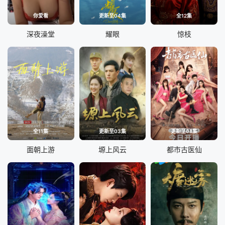
你爱看
更新至04集
全12集
深夜澡堂
耀眼
惊枝
全11集
更新至03集
更新至08集
面朝上游
塬上风云
都市古医仙