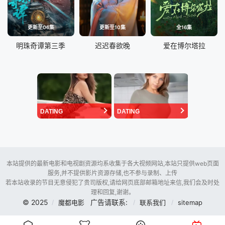
更新至06集
更新至10集
全16集
明珠奇谭第三季
迟迟春欲晚
爱在博尔塔拉
DATING
DATING
本站提供的最新电影和电视剧资源均系收集于各大视频网站,本站只提供web页面
服务,并不提供影片资源存储,也不参与录制、上传
若本站收录的节目无意侵犯了贵司版权,请给网页底部邮箱地址来信,我们会及时处
理和回复,谢谢。
© 2025
广告请联系:
魔都电影
联系我们
sitemap