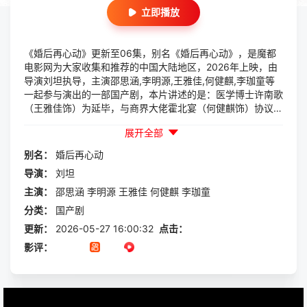
立即播放
《婚后再心动》更新至06集，别名《婚后再心动》，是魔都
电影网为大家收集和推荐的中国大陆地区，2026年上映，由
导演刘坦执导，主演邵思涵,李明源,王雅佳,何健麒,李珈童等
一起参与演出的一部国产剧，本片讲述的是：医学博士许南歌
（王雅佳饰）为延毕，与商界大佬霍北宴（何健麒饰）协议成
婚，他借此稳定家族权力，二人各取所需。他们人前扮演恩爱
展开全部
夫妻，人后却各怀秘密——她暗查其企业，他悬赏追她身份。
这场始于算计的婚姻，...
别名：
婚后再心动
导演：
刘坦
主演：
邵思涵
李明源
王雅佳
何健麒
李珈童
分类：
国产剧
更新：
2026-05-27 16:00:32
点击：
影评：