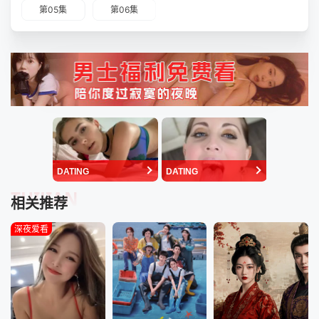
第05集
第06集
DATING
DATING
TUIJIAN
相关推荐
深夜爱看