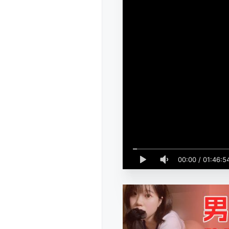
00:00
/
01:46:5