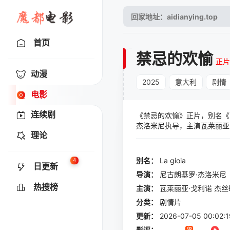
首页
禁忌的欢愉
正片
动漫
2025
意大利
剧情
电影
连续剧
《禁忌的欢愉》正片，别名《L
杰洛米尼执导，主演瓦莱丽亚·
理论
的是：Thefilmisbasedonacurre
别名：
La
gioia
4
日更新
导演：
尼古朗基罗·杰洛米尼
热搜榜
主演：
瓦莱丽亚·戈利诺
杰丝
分类：
剧情片
更新：
2026-07-05 00:02:1
影评：