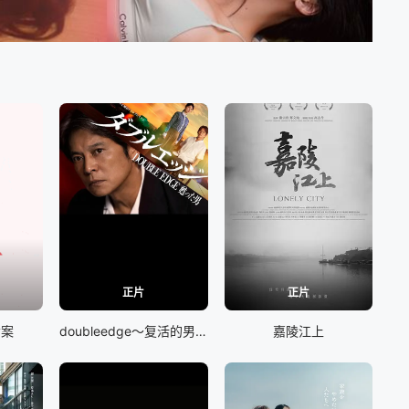
正片
正片
命案
doubleedge～复活的男人
嘉陵江上