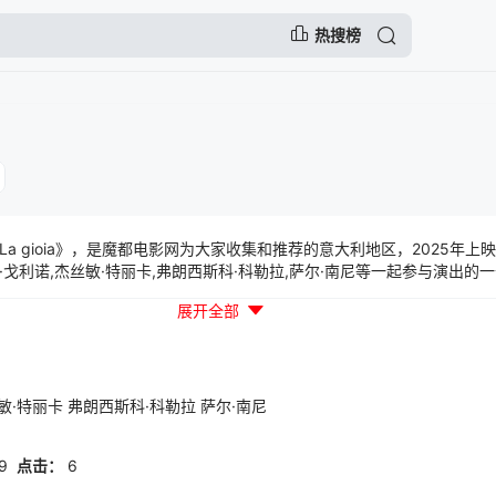
热搜榜
a gioia》，是魔都电影网为大家收集和推荐的意大利地区，2025年上
戈利诺,杰丝敏·特丽卡,弗朗西斯科·科勒拉,萨尔·南尼等一起参与演出的
nteventandtellsthetragiclovestorybetweenafifty-year-oldwoman...
展开全部
敏·特丽卡
弗朗西斯科·科勒拉
萨尔·南尼
9
点击：
6