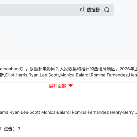
热搜榜
ersonhood》，是魔都电影网为大家收集和推荐的西班牙地区，2026年上映，
·Harris,Ryan·Lee·Scott,Monica·Baiardi,Romina·Fernandez,Henry
ristian等一起参与演出的一部科幻片，本片讲述的是：《人格》的故事背景设定
展开全部
韦伦购买了令人惊叹的人工智能伴侣机器人加拉的故事。韦伦努力克服自
之发展，但韦伦迷人弟...
arris
Ryan·Lee·Scott
Monica·Baiardi
Romina·Fernandez
Henry·Berry
8
点击：
3