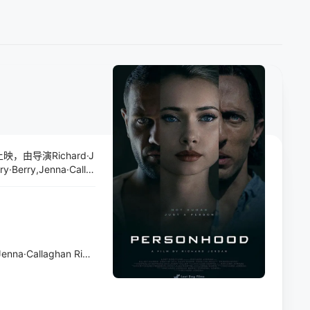
由导演Richard·J
·Berry,Jenna·Calla
在近未来的西班牙太阳海
身的不安全感和与人
Jenna·Callaghan
Ricardo·Christian